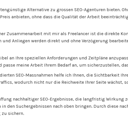
kostengünstige Alternative zu grossen SEO-Agenturen bieten. 
reis anbieten, ohne dass die Qualität der Arbeit beeinträchti
 einer Zusammenarbeit mit mir als Freelancer ist die direkte
en und Anliegen werden direkt und ohne Verzögerung bearbei
flexibel an Ihre speziellen Anforderungen und Zeitpläne anzupa
nd passe meine Arbeit Ihrem Bedarf an, um sicherzustellen, da
dierten SEO-Massnahmen helfe ich Ihnen, die Sichtbarkeit Ihr
 Traffics, wodurch nicht nur die Reichweite Ihrer Seite wächst
affung nachhaltiger SEO-Ergebnisse, die langfristig Wirkung z
h in den Suchergebnissen nach oben bringen. Durch diese nach
 zu sichern.