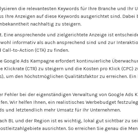
lysieren die relevantesten Keywords für Ihre Branche und Ihr U
ss Ihre Anzeigen auf diese Keywords ausgerichtet sind. Dabei
nbekanntheit nachhaltig zu steigern.
hlt. Eine ansprechende und zielgerichtete Anzeige ist entsch
sowohl informativ als auch ansprechend sind und zur Interakti
Call-to-Action (CTA) zu finden.
iche Google Ads Kampagne erfordert kontinuierliche Überwach
 Klickrate (CTR) zu steigern und die Kosten pro Klick (CPC) z
s), um den höchstmöglichen Qualitätsfaktor zu erreichen. Ein
ger Fehler bei der eigenständigen Verwaltung von Google Ads 
fen. Wir helfen Ihnen, ein realistisches Werbebudget festzule
ds und letztendlich mehr Umsatz für Ihr Unternehmen.
ch BL und der Region ist es wichtig, lokal gut sichtbar zu sei
stleitzahlgebiete ausrichten. So erreichen Sie genau die Men