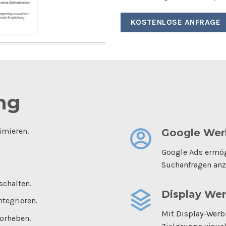
KOSTENLOSE ANFRAGE
ng
imieren.
Google We
Google Ads ermögl
Suchanfragen anz
schalten.
Display We
tegrieren.
Mit
Display-Wer
orheben.