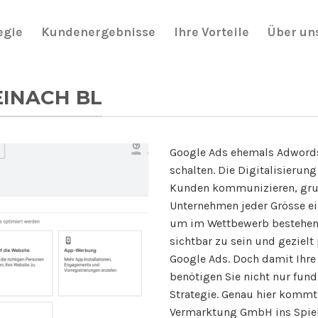
egie
Kundenergebnisse
Ihre Vorteile
Über un
EINACH BL
Google Ads ehemals Adwords
schalten. Die Digitalisierun
Kunden kommunizieren, grund
Unternehmen jeder Grösse ein
um im Wettbewerb bestehen z
sichtbar zu sein und geziel
Google Ads. Doch damit Ihr
benötigen Sie nicht nur fund
Strategie. Genau hier kommt
Vermarktung GmbH ins Spiel