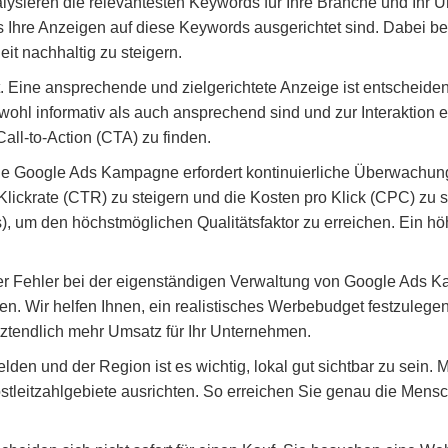
lysieren die relevantesten Keywords für Ihre Branche und Ihr Unt
 Ihre Anzeigen auf diese Keywords ausgerichtet sind. Dabei berü
it nachhaltig zu steigern.
lt. Eine ansprechende und zielgerichtete Anzeige ist entscheid
owohl informativ als auch ansprechend sind und zur Interaktion
all-to-Action (CTA) zu finden.
iche Google Ads Kampagne erfordert kontinuierliche Überwachu
Klickrate (CTR) zu steigern und die Kosten pro Klick (CPC) zu
), um den höchstmöglichen Qualitätsfaktor zu erreichen. Ein hö
ger Fehler bei der eigenständigen Verwaltung von Google Ads K
en. Wir helfen Ihnen, ein realistisches Werbebudget festzulege
etztendlich mehr Umsatz für Ihr Unternehmen.
lden und der Region ist es wichtig, lokal gut sichtbar zu sein.
tleitzahlgebiete ausrichten. So erreichen Sie genau die Mensc