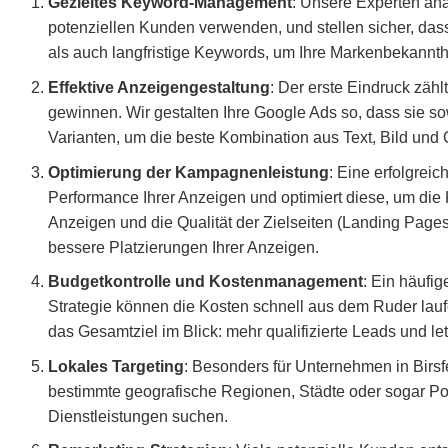
Gezieltes Keyword-Management
: Unsere Experten ana
potenziellen Kunden verwenden, und stellen sicher, dass
als auch langfristige Keywords, um Ihre Markenbekannthe
Effektive Anzeigengestaltung
: Der erste Eindruck zäh
gewinnen. Wir gestalten Ihre Google Ads so, dass sie s
Varianten, um die beste Kombination aus Text, Bild und C
Optimierung der Kampagnenleistung
: Eine erfolgre
Performance Ihrer Anzeigen und optimiert diese, um die 
Anzeigen und die Qualität der Zielseiten (Landing Pages
bessere Platzierungen Ihrer Anzeigen.
Budgetkontrolle und Kostenmanagement
: Ein häufi
Strategie können die Kosten schnell aus dem Ruder lauf
das Gesamtziel im Blick: mehr qualifizierte Leads und l
Lokales Targeting
: Besonders für Unternehmen in Birsfe
bestimmte geografische Regionen, Städte oder sogar Pos
Dienstleistungen suchen.