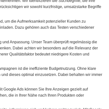
ernehmen. Wir identifizieren die Suchbegriffe, die Ihre
cksichtigen wir sowohl kurzfristige, umsatzstarke Begriffe
end, um die Aufmerksamkeit potenzieller Kunden zu
 einladen. Dazu gehören auch das Testen verschiedener
ng und Anpassung. Unser Team überprüft regelmässig die
 senken. Dabei achten wir besonders auf die Relevanz der
herer Qualitätsfaktor bedeutet niedrigere Kosten und
ampagnen ist die ineffiziente Budgetnutzung. Ohne klare
n und dieses optimal einzusetzen. Dabei behalten wir immer
 Mit Google Ads können Sie Ihre Anzeigen gezielt auf
hen, die in Ihrer Nähe nach Ihren Produkten oder